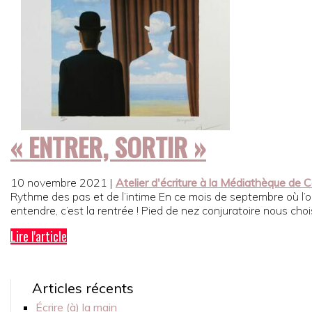
« ENTRER, SORTIR »
10 novembre 2021
|
Atelier d'écriture à la Médiathèque de
Rythme des pas et de l’intime En ce mois de septembre où l’on 
entendre, c’est la rentrée ! Pied de nez conjuratoire nous cho
Lire l'article
Articles récents
Écrire (à) la main