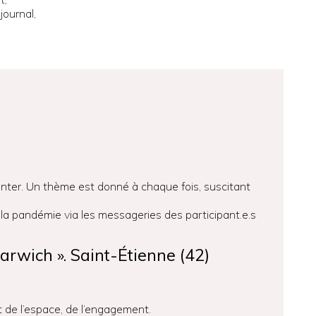
journal,
onter. Un thème est donné à chaque fois, suscitant
t la pandémie via les messageries des participant.e.s
rwich ». Saint-Étienne (42)
et de l’espace, de l’engagement.