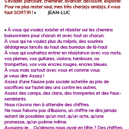
S’évader, parcourir, cheminer, avancer, découvrir, explorer.
Pour ne plus rester seul, mes très cher(e)s ami(e)s, il vous
faut SORTIR !
»
JEAN-LUC
«
À vous qui voulez exister et résister sur les chemins
buissonniers pour chacun et avec tout un chacun.
À vous qui ne voulez plus du mépris, des sourires
dédaigneux lancés du haut des bureaux de là-haut
À vous qui souhaitez entrer en résistance avec vos mots,
vos plumes, vos guitares, violons, tambours, ou
trompettes, vos voix encres rouges, encres bleues.
À vous mais surtout avec vous et comme vous
je veux dire Assez !
Assez d’une fausse paix sociale achetée au prix de
sacrifices sur l’autel des uns contre les autres.
Assez des camps, des clans, des tromperies et des faux-
semblants.
Nous n’avons rien à attendre des chiffres.
Ne nous faisons pas d’illusions, un chiffre ne dira jamais
autant de possibles qu’un mot, qu’un acte, qu’une
promesse, qu’un poème même.
Avouons-le…. Qu’aimons nous avoir en tête ? Des chiffres