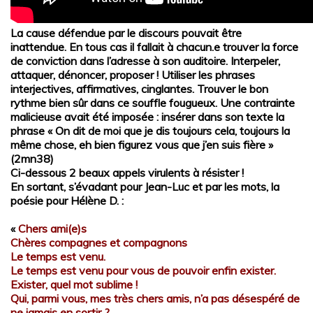
La cause défendue par le discours pouvait être
inattendue.
En tous cas il fallait à chacun.e trouver la force
de conviction dans l’adresse à son auditoire. Interpeler,
attaquer, dénoncer, proposer ! Utiliser les phrases
interjectives, affirmatives, cinglantes. Trouver le bon
rythme bien sûr dans ce souffle fougueux.
Une contrainte
malicieuse avait été imposée : insérer dans son texte la
phrase « On dit de moi que je dis tou
jours cela, toujours la
même chose, eh bien figurez vous que j’en suis fière »
(2mn38)
Ci-dessous 2 beaux appels virulents à résister !
En sortant, s’évadant pour Jean-Luc et par les mots, la
poésie pour Hélène D. :
«
Chers ami(e)s
Chères compagnes et compagnons
Le temps est venu.
Le temps est venu pour vous de pouvoir enfin exister.
Exister, quel mot sublime !
Qui, parmi vous, mes très chers amis, n’a pas désespéré de
ne jamais en sortir ?